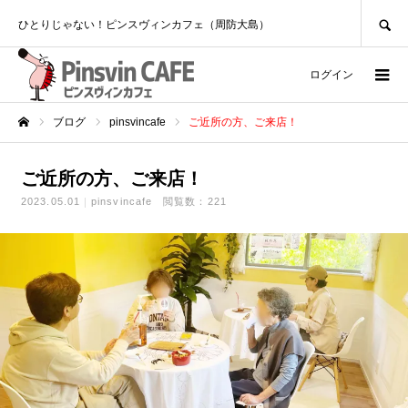
SEARCH
ひとりじゃない！ピンスヴィンカフェ（周防大島）
ログイン
ブログ
pinsvincafe
ご近所の方、ご来店！
ホーム
ご近所の方、ご来店！
2023.05.01
pinsvincafe
閲覧数：221